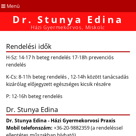
Menü
Dr. Stunya Edina
Házi Gyermekorvos, Miskolc
Rendelési idők
H-Sz: 14-17 h beteg rendelés 17-18h prevenciós
rendelés
K-Cs: 8-11h beteg rendelés , 12-14h között tanácsadás
kizárólag előjegyzett egészséges kicsik részére
P: 12-16h beteg rendelés
Dr. Stunya Edina
Dr. Stunya Edina - Házi Gyermekorvosi Praxis
Mobil telefonszám:
+36-20-9882359 (a rendeléssel
ellentétes műszakban hívható)