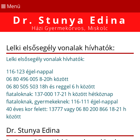
Menü
Dr. Stunya Edina
Házi Gyermekorvos, Miskolc
Lelki elsősegély vonalak hívhatók:
Lelki elsősegély vonalak hívhatók:
116-123 éjjel-nappal
06 80 496 005 8-20h között
06 80 505 503 18h és reggel 6 h között
fiataloknak: 137-000 17-21 h között hétköznap
fiataloknak, gyermekeknek: 116-111 éjjel-nappal
40 éves kor felett: 13777 vagy 06 80 200 866 18-21 h
között
Dr. Stunya Edina