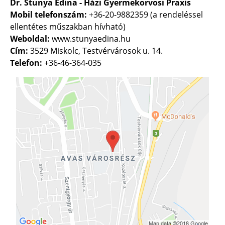
Dr. Stunya Edina - Házi Gyermekorvosi Praxis
Mobil telefonszám:
+36-20-9882359 (a rendeléssel
ellentétes műszakban hívható)
Weboldal:
www.stunyaedina.hu
Cím:
3529 Miskolc, Testvérvárosok u. 14.
Telefon:
+36-46-364-035