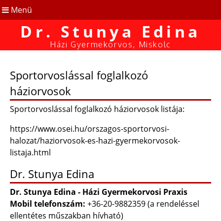
Menü
Dr. Stunya Edina
Házi Gyermekorvos, Miskolc
Sportorvoslással foglalkozó
háziorvosok
Sportorvoslással foglalkozó háziorvosok listája:
https://www.osei.hu/orszagos-sportorvosi-
halozat/haziorvosok-es-hazi-gyermekorvosok-
listaja.html
Dr. Stunya Edina
Dr. Stunya Edina - Házi Gyermekorvosi Praxis
Mobil telefonszám:
+36-20-9882359 (a rendeléssel
ellentétes műszakban hívható)