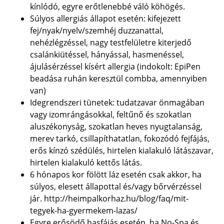
kínlódó, egyre erőtlenebbé váló köhögés.
Súlyos allergiás állapot esetén: kifejezett
fej/nyak/nyelv/szemhéj duzzanattal,
nehézlégzéssel, nagy testfelületre kiterjedő
csalánkiütéssel, hányással, hasmenéssel,
ájulásérzéssel kísért allergia (indokolt: EpiPen
beadása ruhán keresztül combba, amennyiben
van)
Idegrendszeri tünetek: tudatzavar önmagában
vagy izomrángásokkal, feltűnő és szokatlan
aluszékonyság, szokatlan heves nyugtalanság,
merev tarkó, csillapíthatatlan, fokozódó fejfájás,
erős kínzó szédülés, hirtelen kialakuló látászavar,
hirtelen kialakuló kettős látás.
6 hónapos kor fölött láz esetén csak akkor, ha
súlyos, elesett állapottal és/vagy bőrvérzéssel
jár. http://heimpalkorhaz.hu/blog/faq/mit-
tegyek-ha-gyermekem-lazas/
Egyre erősödő hasfájás esetén, ha No-Spa és