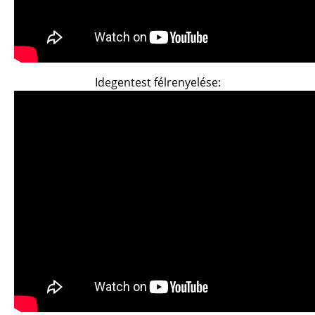
Idegentest félrenyelése: