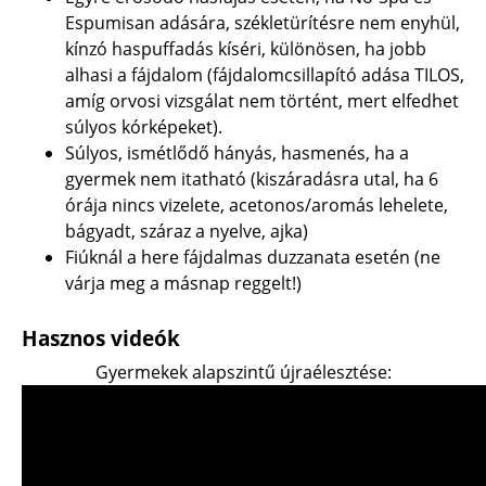
Espumisan adására, székletürítésre nem enyhül,
kínzó haspuffadás kíséri, különösen, ha jobb
alhasi a fájdalom (fájdalomcsillapító adása TILOS,
amíg orvosi vizsgálat nem történt, mert elfedhet
súlyos kórképeket).
Súlyos, ismétlődő hányás, hasmenés, ha a
gyermek nem itatható (kiszáradásra utal, ha 6
órája nincs vizelete, acetonos/aromás lehelete,
bágyadt, száraz a nyelve, ajka)
Fiúknál a here fájdalmas duzzanata esetén (ne
várja meg a másnap reggelt!)
Hasznos videók
Gyermekek alapszintű újraélesztése: