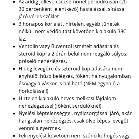
Az addig jóllévő csecsemőnél periódikusan (20-
30 percenként jelentkező) hasfájással, sírással
járó véres széklet.
3 hónapos kor alatt hirtelen, egyéb tünetek
nélkül, nem védőoltást követően kialakuló 38C
láz.
Ventolin vagy Buventol ismételt adására és
steroid kúpra 2 órán belül nem reagáló súlyos,
préselő nehézlégzés.
Hideg levegőre és szteroid kúp adására nem
enyhülő, húzó belégzés, főként ha nyugalomban
és/vagy alváskor is hallható (NEM egyenlő a
horkolással!)
Hirtelen kialakuló heves mellkasi fájdalom
nehézlégzéssel (főként serdülőknél).
Nyelési képtelenséggel, nyálcsorgással járó, akár
hangtalan nehézlégzés, csak ülve képes levegőt
vennni a gyermek.
Félrenyelést követően nem szűnő köhögés vagy