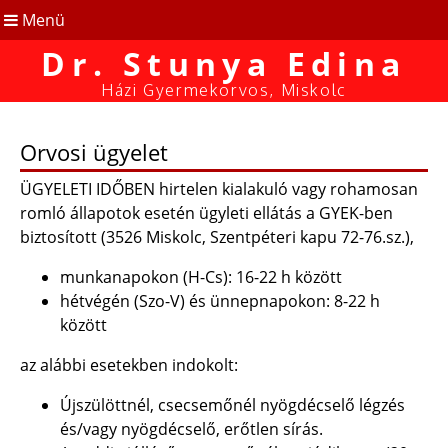
Menü
Dr. Stunya Edina
Házi Gyermekorvos, Miskolc
Orvosi ügyelet
ÜGYELETI IDŐBEN hirtelen kialakuló vagy rohamosan
romló állapotok esetén ügyleti ellátás a GYEK-ben
biztosított (3526 Miskolc, Szentpéteri kapu 72-76.sz.),
munkanapokon (H-Cs): 16-22 h között
hétvégén (Szo-V) és ünnepnapokon: 8-22 h
között
az alábbi esetekben indokolt:
Újszülöttnél, csecsemőnél nyögdécselő légzés
és/vagy nyögdécselő, erőtlen sírás.