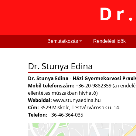
Dr
Bemutatkozás
Rendelési idők
Dr. Stunya Edina
Dr. Stunya Edina - Házi Gyermekorvosi Praxi
Mobil telefonszám:
+36-20-9882359 (a rendelé
ellentétes műszakban hívható)
Weboldal:
www.stunyaedina.hu
Cím:
3529 Miskolc, Testvérvárosok u. 14.
Telefon:
+36-46-364-035