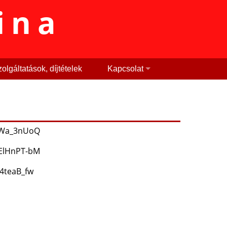
ina
olgáltatások, díjtételek
Kapcsolat
fWa_3nUoQ
ElHnPT-bM
4teaB_fw