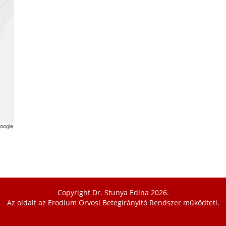
Copyright Dr. Stunya Edina 2026.
Az oldalt az
Erodium Orvosi Betegirányító Rendszer
működteti.