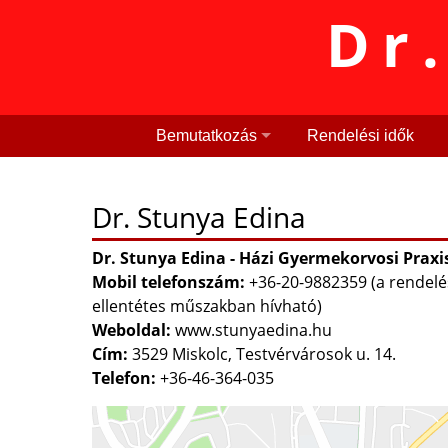
Dr
Bemutatkozás
Rendelési idők
Dr. Stunya Edina
Dr. Stunya Edina - Házi Gyermekorvosi Praxi
Mobil telefonszám:
+36-20-9882359 (a rendelé
ellentétes műszakban hívható)
Weboldal:
www.stunyaedina.hu
Cím:
3529 Miskolc, Testvérvárosok u. 14.
Telefon:
+36-46-364-035