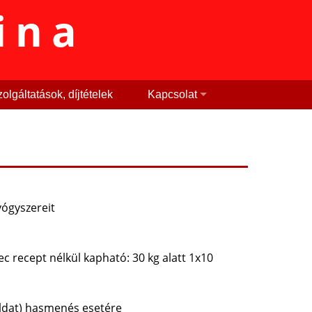
ina
olgáltatások, díjtételek
Kapcsolat
yógyszereit
tec recept nélkül kapható: 30 kg alatt 1x10
oldat) hasmenés esetére