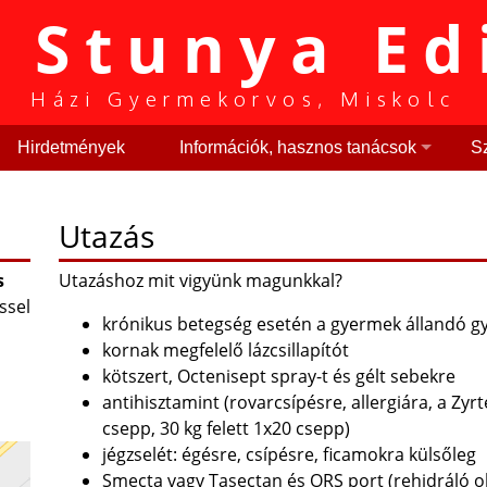
. Stunya Ed
Házi Gyermekorvos, Miskolc
Hirdetmények
Információk, hasznos tanácsok
Sz
Utazás
s
Utazáshoz mit vigyünk magunkkal?
ssel
krónikus betegség esetén a gyermek állandó g
kornak megfelelő lázcsillapítót
kötszert, Octenisept spray-t és gélt sebekre
antihisztamint (rovarcsípésre, allergiára, a Zyr
csepp, 30 kg felett 1x20 csepp)
jégzselét: égésre, csípésre, ficamokra külsőleg
Smecta vagy Tasectan és ORS port (rehidráló 