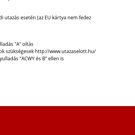
di utazás esetén (az EU kártya nem fedez
ladás "A" oltás
sok szükségesek http://www.utazaselott.hu/
ulladás "ACWY és B" ellen is