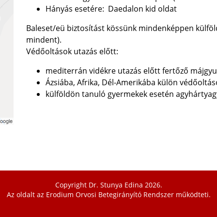
Hányás esetére: Daedalon kid oldat
Baleset/eü biztosítást kössünk mindenképpen külföl
mindent).
Védőoltások utazás előtt:
mediterrán vidékre utazás előtt fertőző májgyul
Ázsiába, Afrika, Dél-Amerikába külön védőoltá
külföldön tanuló gyermekek esetén agyhártyagy
Copyright Dr. Stunya Edina 2026.
Az oldalt az
Erodium Orvosi Betegirányító Rendszer
működteti.