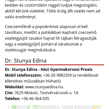
kedden és csütörtökön reggel tudjuk megvizsgálni,
akitől kérünk vizeletet. Több óráig állt vizelet nem ad
valós eredményt.
Csecsemőknél a popsikrémet alaposan el kell
távolítani, mielőtt a patikákban kapható csecsemő
vizeletgyüjtő tasakot hajnal 5h tájban felragasztják
vagy a vizeletgyűjtő pohárral várakoznak a
vizeletsugár megindulására.
Dr. Stunya Edina
Dr. Stunya Edina - Házi Gyermekorvosi Praxis
Mobil telefonszám:
+36-20-9882359 (a rendeléssel
ellentétes műszakban hívható)
Weboldal:
www.stunyaedina.hu
Cím:
3529 Miskolc, Testvérvárosok u. 14.
Telefon:
+36-46-364-035