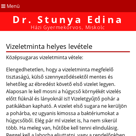
Menü
Dr. Stunya Edina
Házi Gyermekorvos, Miskolc
Vizeletminta helyes levétele
Középsugaras vizeletminta vétele:
Elengedhetetlen, hogy a vizeletminta megfelelő
tisztaságú, külső szennyeződésektől mentes és
lehetőleg az ébredést követő első vizelet legyen.
Alaposan le kell mosni a húgycső környékét vizelés
előtt fiúknál és lányoknál is!! Vizeletgyűjtő pohár a
patikákban kapható. A vizelet első sugara ne kerüljön
a pohárba, ez ugyanis kimossa a baktériumokat a
húgycsőből. Elég pár ml vizelet is, ha nem sikerül
több. Ha meleg van, hűtőbe kell tenni elindulásig.
Reggel kell a laborba eljuttatni, vagy a rendelőnkben