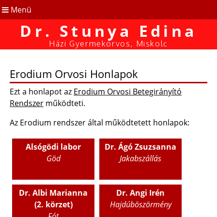
Menü
Dr. Stunya Edina
Házi Gyermekorvos, Miskolc
Erodium Orvosi Honlapok
Ezt a honlapot az
Erodium Orvosi Betegirányító
Rendszer
működteti.
Az Erodium rendszer által működtetett honlapok:
Alsógödi labor
Dr. Ágó Zsuzsanna
Göd
Jakabszállás
Dr. Albi Marianna
Dr. Angi Irén
(2. körzet)
Hajdúböszörmény
Fót