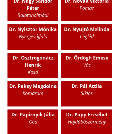
Dr. Nagy Sándor
Dr. Novák Viktória
Péter
Pomáz
Balatonalmádi
Dr. Nyisztor Mónika
Dr. Nyujtó Melinda
Nyergesújfalu
Cegléd
Dr. Osztrogonácz
Dr. Ördögh Emese
Henrik
Vác
Kosd
Dr. Paksy Magdolna
Dr. Pál Attila
Komárom
Siklós
Dr. Papirnyik Júlia
Dr. Papp Erzsébet
Göd
Hajdúböszörmény