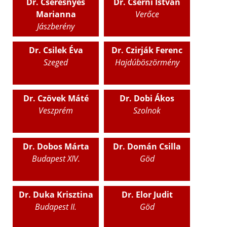
Dr. Cseresnyés
Dr. Cserni István
Marianna
Verőce
Jászberény
Dr. Csilek Éva
Dr. Czirják Ferenc
Szeged
Hajdúböszörmény
Dr. Czövek Máté
Dr. Dobi Ákos
Veszprém
Szolnok
Dr. Dobos Márta
Dr. Domán Csilla
Budapest XIV.
Göd
Dr. Duka Krisztina
Dr. Elor Judit
Budapest II.
Göd