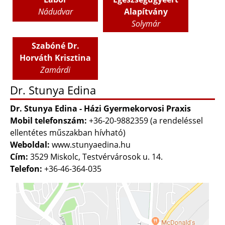
Nádudvar
Alapítvány
Solymár
Szabóné Dr.
Horváth Krisztina
Zamárdi
Dr. Stunya Edina
Dr. Stunya Edina - Házi Gyermekorvosi Praxis
Mobil telefonszám:
+36-20-9882359 (a rendeléssel
ellentétes műszakban hívható)
Weboldal:
www.stunyaedina.hu
Cím:
3529 Miskolc, Testvérvárosok u. 14.
Telefon:
+36-46-364-035