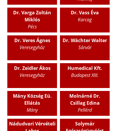
Dr. Varga Zoltán
Dr. Vass Éva
Miklós
Karcag
Pécs
Dr. Veres Ágnes
Dr. Wächter Walter
Veresegyház
Sárvár
Dr. Zeidler Ákos
Humedical Kft.
Veresegyház
Budapest XIII.
Mány Község Eü.
Molnárné Dr.
Ellátás
Csillag Edina
Mány
Pellérd
Nádudvari Vérvételi
Solymár
Labor
Egészségügyéért