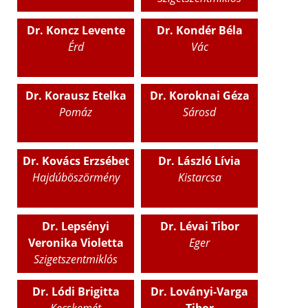
Dr. Koncz Levente
Dr. Kondér Béla
Érd
Vác
Dr. Korausz Etelka
Dr. Koroknai Géza
Pomáz
Sárosd
Dr. Kovács Erzsébet
Dr. László Lívia
Hajdúböszörmény
Kistarcsa
Dr. Lepsényi
Dr. Lévai Tibor
Veronika Violetta
Eger
Szigetszentmiklós
Dr. Lódi Brigitta
Dr. Loványi-Varga
Kecskemét
Tibor