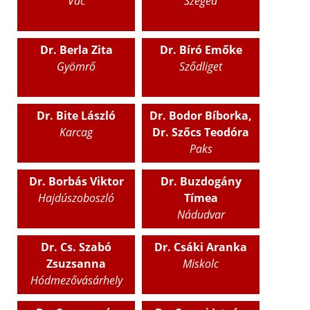
Vác
Szeged
Dr. Berla Zita
Dr. Bíró Emőke
Gyömrő
Sződliget
Dr. Bite László
Dr. Bodor Bíborka,
Karcag
Dr. Szőcs Teodóra
Paks
Dr. Borbás Viktor
Dr. Buzdogány
Hajdúszoboszló
Tímea
Nádudvar
Dr. Cs. Szabó
Dr. Csáki Aranka
Zsuzsanna
Miskolc
Hódmezővásárhely