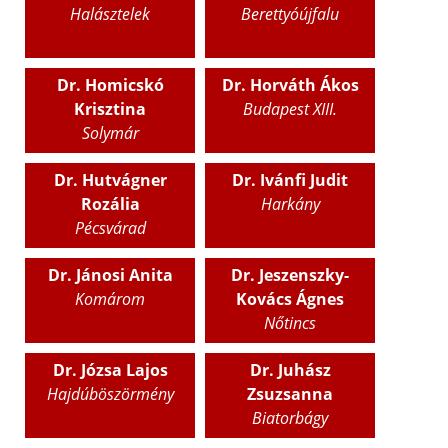
Halásztelek
Berettyóújfalu
Dr. Homicskó
Dr. Horváth Ákos
Krisztina
Budapest XIII.
Solymár
Dr. Hutvágner
Dr. Ivánfi Judit
Rozália
Harkány
Pécsvárad
Dr. Jánosi Anita
Dr. Jeszenszky-
Komárom
Kovács Ágnes
Nőtincs
Dr. Józsa Lajos
Dr. Juhász
Hajdúböszörmény
Zsuzsanna
Biatorbágy